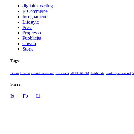
digitalmarketing
E-Commerce
Insegnamenti
Lifestyle
Press
Progresso
Pubblicità
sitiweb
Storia
Tags:
Bonus
Cliente
comediventare-it
CuraItalia
MONTAGNA
Pubblicità
puntodipartenza-it
S
Share:
Ig
Fb
Li