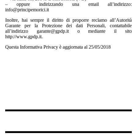
– oppure indirizzando una email all’indirizzo:
info@principemorici.it
Inoltre, hai sempre il diritto di proporre reclamo all’Autorità
Garante per la Protezione dei dati Personali, contattabile
all’indirizzo garante@gpdp.it o mediante il sito
http://www.gpdp.it.
Questa Informativa Privacy è aggiornata al 25/05/2018
info@principemorici.it
+39 345 9310996