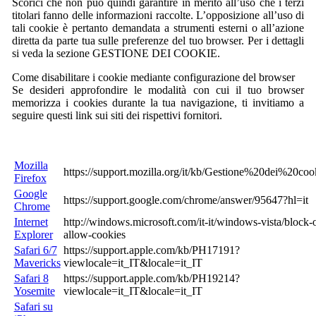
Scorici che non può quindi garantire in merito all’uso che i terzi
titolari fanno delle informazioni raccolte. L’opposizione all’uso di
tali cookie è pertanto demandata a strumenti esterni o all’azione
diretta da parte tua sulle preferenze del tuo browser. Per i dettagli
si veda la sezione GESTIONE DEI COOKIE.
Come disabilitare i cookie mediante configurazione del browser
Se desideri approfondire le modalità con cui il tuo browser
memorizza i cookies durante la tua navigazione, ti invitiamo a
seguire questi link sui siti dei rispettivi fornitori.
Mozilla
https://support.mozilla.org/it/kb/Gestione%20dei%20coo
Firefox
Google
https://support.google.com/chrome/answer/95647?hl=it
Chrome
Internet
http://windows.microsoft.com/it-it/windows-vista/block-o
Explorer
allow-cookies
Safari 6/7
https://support.apple.com/kb/PH17191?
Mavericks
viewlocale=it_IT&locale=it_IT
Safari 8
https://support.apple.com/kb/PH19214?
Yosemite
viewlocale=it_IT&locale=it_IT
Safari su