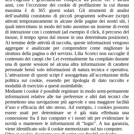
anni, con l’eccezione dei cookie di profilazione la cui durata
massima è di 365 giorni solari. Gli strumenti di analisi
dell’usabilità consistono di piccoli programmi software (script)
attivati temporaneamente in alcune delle pagine dei nostri siti, i
quali intercettano in modo del tutto anonimo un insieme di eventi
di interazione con i contenuti (ad esempio il click, il percorso del
mouse, il tempo speso dal mouse in una determinata posizione).
Al termine delle attività di raccolta, queste informazioni vengono
aggregate e analizzate per comprendere come migliorare la
struttura della pagina o del servizio. Lilia Scorici non raccoglie il
contenuto dei campi che Lei eventualmente ha compilato durante
una di queste sessioni né alcuna altra informazione di carattere
personale bensì solo informazioni di natura tecnica e operativa.
L’attivazione di questi script è assoggettata all’accettazione della
politica sui cookie, essendo per tipologia di dato raccolto e
modalità di esercizio a questi assimilabile.
Mediante i cookie è possibile registrare in modo semi-permanente
informazioni relative alle tue preferenze e altri dati tecnici che
permettono una navigazione più agevole e una maggiore facilità
d’uso e efficacia del sito stesso. Ad esempio, i cookies possono
essere usati per determinare se è già stata effettuata una
connessione fra il tuo computer e i nostri siti per evidenziare le
novità o mantenere le informazioni di “login”. A tua garanzia,
viene identificato solo il cookie memorizzato sul tuo computer.