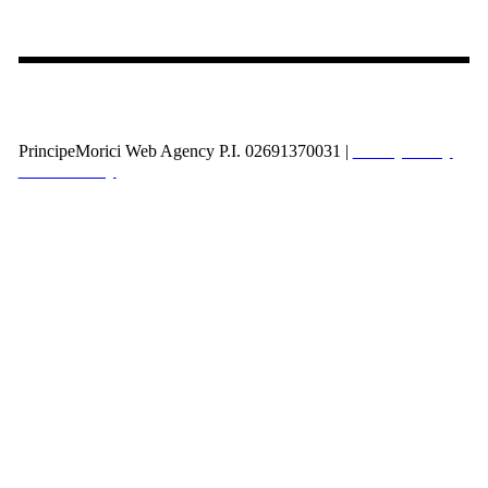
Via Alcide De Gasperi 17
Domodossola (VB)
You can follow us on
Ig
Fb
Li
PrincipeMorici Web Agency P.I. 02691370031 |
Privacy Policy
|
Cookie Policy