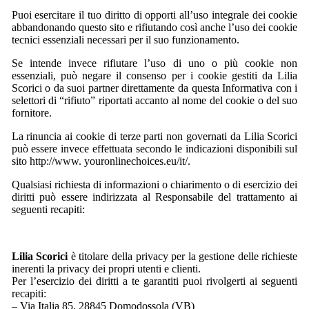
Puoi esercitare il tuo diritto di opporti all’uso integrale dei cookie
abbandonando questo sito e rifiutando così anche l’uso dei cookie
tecnici essenziali necessari per il suo funzionamento.
Se intende invece rifiutare l’uso di uno o più cookie non
essenziali, può negare il consenso per i cookie gestiti da Lilia
Scorici o da suoi partner direttamente da questa Informativa con i
selettori di “rifiuto” riportati accanto al nome del cookie o del suo
fornitore.
La rinuncia ai cookie di terze parti non governati da Lilia Scorici
può essere invece effettuata secondo le indicazioni disponibili sul
sito http://www. youronlinechoices.eu/it/.
Qualsiasi richiesta di informazioni o chiarimento o di esercizio dei
diritti può essere indirizzata al Responsabile del trattamento ai
seguenti recapiti:
Lilia Scorici
è titolare della privacy per la gestione delle richieste
inerenti la privacy dei propri utenti e clienti.
Per l’esercizio dei diritti a te garantiti puoi rivolgerti ai seguenti
recapiti:
– Via Italia 85, 28845 Domodossola (VB)