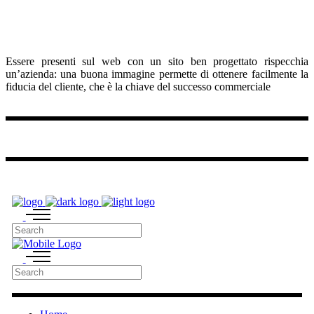
M
Essere presenti sul web con un sito ben progettato rispecchia
un’azienda: una buona immagine permette di ottenere facilmente la
fiducia del cliente, che è la chiave del successo commerciale
You can follow us on
M
M